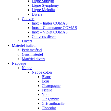
Ligne Sublym
Ligne Symphony
Ligne Melodia
Divers
Couvert
Inox – Ingles COMAS
Inox – Champagne COMAS
Inox – Violet COMAS
Couverts divers
Divers
Matériel traiteur
Petit matériel
Gros matériel
Matériel divers
Nappage
Nappe
Nappe coton
Blanc
Écru
Champagne
Ficelle
Noir
Gingembre
Gris anthracite
Chocolat