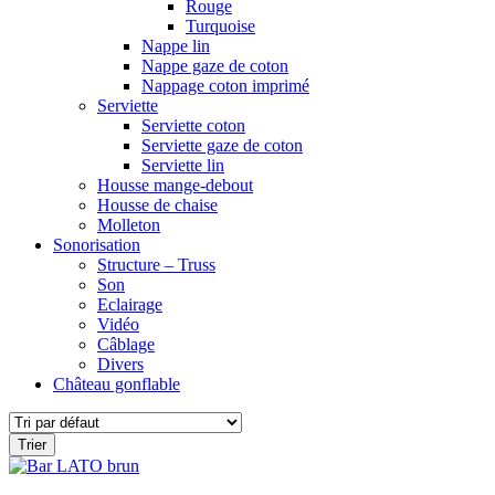
Rouge
Turquoise
Nappe lin
Nappe gaze de coton
Nappage coton imprimé
Serviette
Serviette coton
Serviette gaze de coton
Serviette lin
Housse mange-debout
Housse de chaise
Molleton
Sonorisation
Structure – Truss
Son
Eclairage
Vidéo
Câblage
Divers
Château gonflable
Type