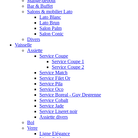
Mange-debout
Bar & Buffet
Salons & mobilier Lato
Lato Blanc
Lato Brun
Salon Palm
Salon Conic
Divers
Vaisselle
Assiette
Service Coupe
Service Coupe 1
Service Coupe 2
Service Match
Service Filet Or
Service Pila
Service Oco
Service Boreal - Guy Degrenne
Service Cobalt
Service Jade
Service Liseret noir
Assiette divers
Bol
Verre
Ligne Elégance